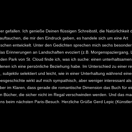
 gefallen. Ich genieße Deinen flüssigen Schreibstil, die Natürlichkeit
auftauchen, die mir den Eindruck geben, es handele sich um eine Art
enschen entwickelt. Unter den Gedichten sprechen mich sechs besonder
 das Erinnerungen an Landschaften evoziert (z.B. Morgenspaziergang, 
 den Park von St. Cloud finde ich, was ich suche: einen unterhaltsame
 denen ich eine persönliche Beziehung habe. Im Unterschied zu einer r
 subjektiv selektiert und leicht, wie in einer Unterhaltung während eine
esgeschichte wirkt auf mich sympathisch, aber weniger interessant al
rüber im Klaren, dass gerade die romantische Dimension das Buch für ei
den Bücher, die sicher nicht im Regal verschwinden werden. Und das ma
tens beim nächsten Paris-Besuch. Herzliche Grüße Gerd Lepic (Künstler