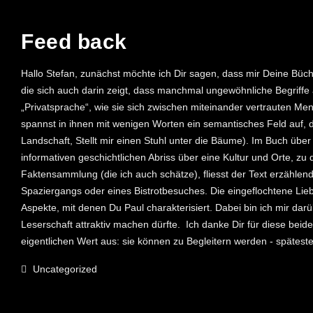
30. AUGUST 2024
Feed back
Hallo Stefan, zunächst möchte ich Dir sagen, dass mir Deine Bücher
die sich auch darin zeigt, dass manchmal ungewöhnliche Begriffe 
„Privatsprache“, wie sie sich zwischen miteinander vertrauten M
spannst in ihnen mit wenigen Worten ein semantisches Feld auf,
Landschaft, Stellt mir einen Stuhl unter die Bäume). Im Buch über
informativen geschichtlichen Abriss über eine Kultur und Orte, zu
Faktensammlung (die ich auch schätze), fliesst der Text erzählend,
Spaziergangs oder eines Bistrotbesuches. Die eingeflochtene Lieb
Aspekte, mit denen Du Paul charakterisiert. Dabei bin ich mir da
Leserschaft attraktiv machen dürfte. Ich danke Dir für diese bei
eigentlichen Wert aus: sie können zu Begleitern werden - spätes
Uncategorized