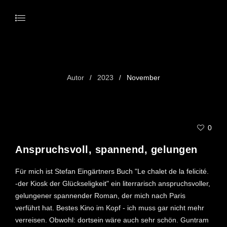
Month: November 2023
Autor
2023
November
/
/
9. NOVEMBER 2023
0
Anspruchsvoll, spannend, gelungen
Für mich ist Stefan Eingärtners Buch "Le chalet de la felicité.
-der Kiosk der Glückseligkeit" ein literrarisch anspruchsvoller,
gelungener spannender Roman, der mich nach Paris
verführt hat. Bestes Kino im Kopf - ich muss gar nicht mehr
verreisen. Obwohl: dortsein wäre auch sehr schön. Guntram