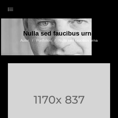
Nulla sed faucibus urna
Autor
Portfolios
Nulla sed faucibus urna
/
/